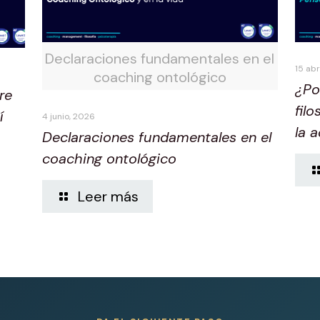
Declaraciones fundamentales en el
15 abr
coaching ontológico
¿Po
re
fil
í
4 junio, 2026
la 
Declaraciones fundamentales en el
coaching ontológico
Leer más