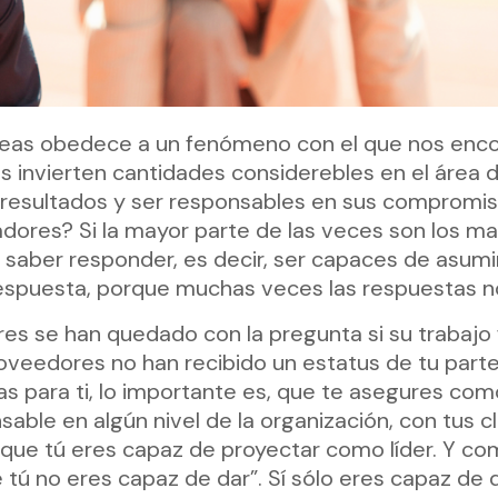
 líneas obedece a un fenómeno con el que nos e
s invierten cantidades considerebles en el área d
r resultados y ser responsables en sus compromi
adores? Si la mayor parte de las veces son los m
saber responder, es decir, ser capaces de asumir
espuesta, porque muchas veces las respuestas no 
es se han quedado con la pregunta si su trabaj
roveedores no han recibido un estatus de tu part
 para ti, lo importante es, que te asegures como 
ble en algún nivel de la organización, con tus 
o que tú eres capaz de proyectar como líder. Y co
e tú no eres capaz de dar”. Sí sólo eres capaz de