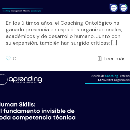
En los últimos años, el Coaching Ontológico ha
ganado presencia en espacios organizacionales,
académicos y de desarrollo humano. Junto con
su expansión, también han surgido críticas:
[…]
0
Leer más